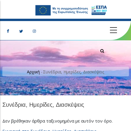
Παράκαμψη προς το κυρίως περιεχόμενο
Breadcrumb
Αρχική
-
Συνέδρια, Ημερίδες, Διασκέψεις
Συνέδρια, Ημερίδες, Διασκέψεις
Δεν βρέθηκαν άρθρα ταξινομημένα με αυτόν τον όρο.
Εγγραφή στο Συνέδρια, Ημερίδες, Διασκέψεις